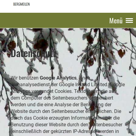
Menü
Datenschutz
Wir benutzen
Google Analytics
, einen
Webanalysedienst der Google Ireland Limited. Google
Analytics verwendet Cookies. Textdateien, die auf
dem Computer des Seitenbesuchers gespeichert
werden und die eine Analyse der Benutzung der
Website durch den Seitenbesucher ermöglichen. Die
durch das Cookie erzeugten Informationen über die
Benutzung dieser Website durch den Seitenbesucher
(einschließlich der gekürzten IP-Adresse) werden in